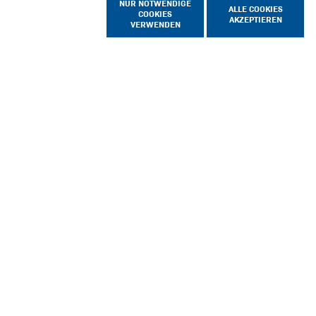
NUR NOTWENDIGE
ALLE COOKIES
COOKIES
AKZEPTIEREN
VERWENDEN
Home
Für Bewerber
Initiativbewerbung
UNSER TIPP
Bewerben, auch
ohne Jobangebot